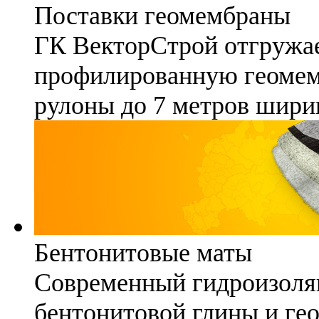
Поставки геомембраны
ГК ВекторСтрой отгружае
профилированную геомемб
рулоны до 7 метров шири
Бентонитовые маты
Современный гидроизоля
бентонитовой глины и гео