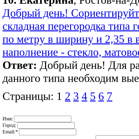
Добрый день! Сориентируйте
складная перегородка типа 
по метру в ширину и 2,35 в 
наполнение - стекло, матово
Ответ:
Добрый день! Для ра
данного типа необходим выез
Страницы:
1
2
3
4
5
6
7
Имя:
Город:
Email:
*