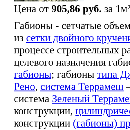
Цена от
905,86 руб.
за 1м
Габионы - сетчатые объе
из
сетки двойного кручен
процессе строительных р
целевого назначения габ
габионы
; габионы
типа Д
Рено
,
система Террамеш
—
система
Зеленый Террам
конструкции,
цилиндриче
конструкции
(габионы) п