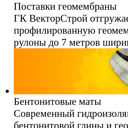
Поставки геомембраны
ГК ВекторСтрой отгружае
профилированную геомемб
рулоны до 7 метров шири
Бентонитовые маты
Современный гидроизоля
бентонитовой глины и гео