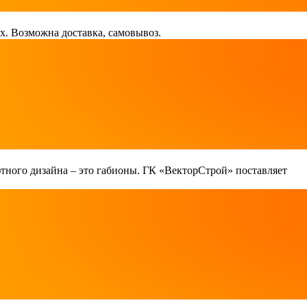
х. Возможна доставка, самовывоз.
тного дизайна – это габионы. ГК «ВекторСтрой» поставляет