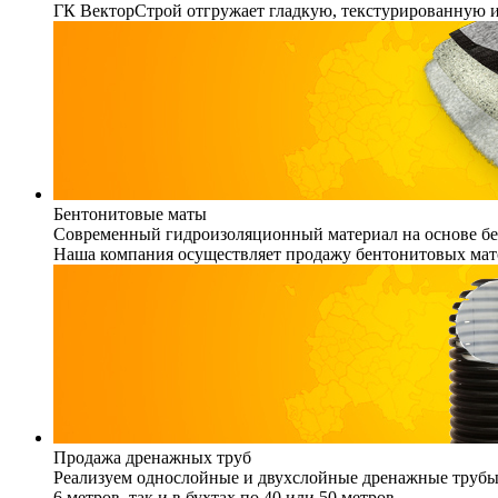
ГК ВекторСтрой отгружает гладкую, текстурированную 
Бентонитовые маты
Современный гидроизоляционный материал на основе бен
Наша компания осуществляет продажу бентонитовых мато
Продажа дренажных труб
Реализуем однослойные и двухслойные дренажные трубы (
6 метров, так и в бухтах по 40 или 50 метров.