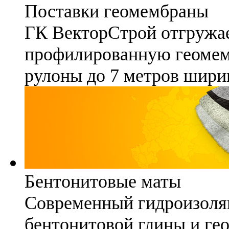
Поставки геомембраны
ГК ВекторСтрой отгружае
профилированную геомемб
рулоны до 7 метров шири
Бентонитовые маты
Современный гидроизоля
бентонитовой глины и гео