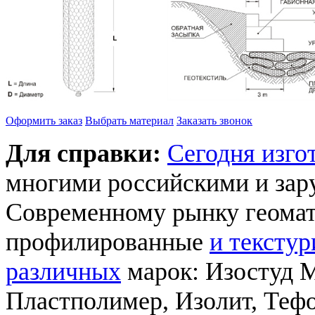
Оформить заказ
Выбрать материал
Заказать звонок
Для справки:
Сегодня изго
многими российскими и за
Современному рынку геомат
профилированные
и тексту
различных
марок: Изостуд М
Пластполимер, Изолит, Теф