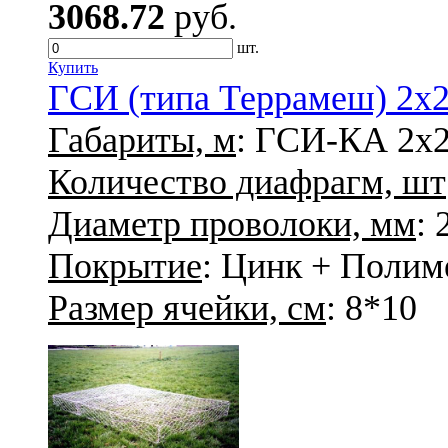
3068.72
руб.
шт.
Купить
ГСИ (типа Террамеш) 2х2х
Габариты, м
: ГСИ-КА 2х2
Количество диафрагм, шт
Диаметр проволоки, мм
: 
Покрытие
: Цинк + Полим
Размер ячейки, см
: 8*10