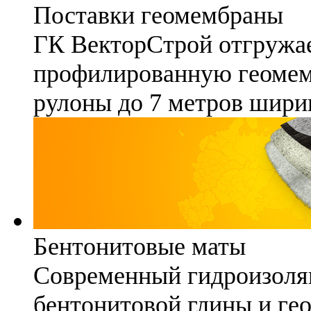
Поставки геомембраны
ГК ВекторСтрой отгружае
профилированную геомемб
рулоны до 7 метров шири
Бентонитовые маты
Современный гидроизоля
бентонитовой глины и гео