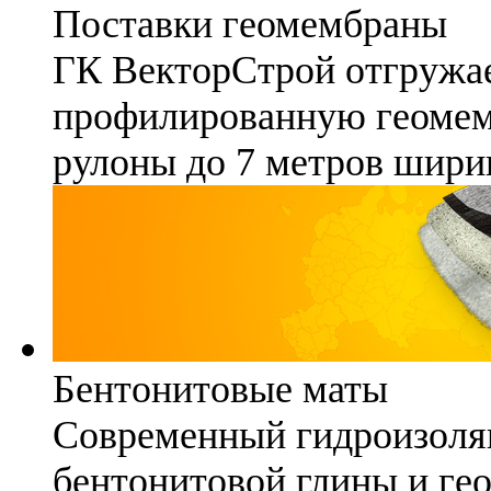
Поставки геомембраны
ГК ВекторСтрой отгружае
профилированную геомемб
рулоны до 7 метров шири
Бентонитовые маты
Современный гидроизоля
бентонитовой глины и гео