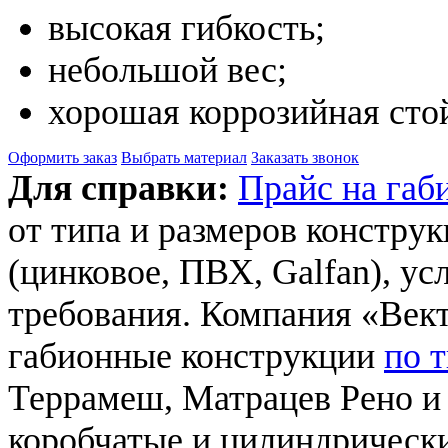
высокая гибкость;
небольшой вес;
хорошая коррозийная сто
Оформить заказ
Выбрать материал
Заказать звонок
Для справки:
Прайс на габ
от типа и размеров констру
(цинковое, ПВХ, Galfan), ус
требования. Компания «Вект
габионные конструкции
по 
Террамеш, Матрацев Рено и
коробчатые и цилиндрическ