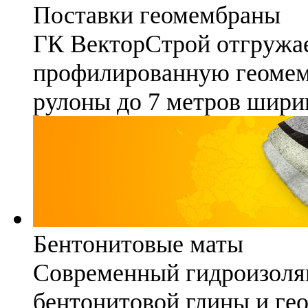
Поставки геомембраны
ГК ВекторСтрой отгружае
профилированную геомемб
рулоны до 7 метров шири
Бентонитовые маты
Современный гидроизоля
бентонитовой глины и гео