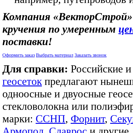
Компания «ВекторСтрой» 
кручения по умеренным
це
поставки!
Оформить заказ
Выбрать материал
Заказать звонок
Для справки:
Российские 
геосеток
предлагают нынешн
одноосные и двуосные геосе
стекловолокна или полиэфир
марки:
ССНП
,
Форнит
,
Секу
Армопол
,
Славрос
и другие