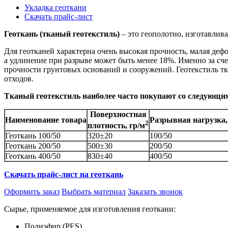
Укладка геоткани
Скачать прайс-лист
Геоткань (тканый геотекстиль)
– это геополотно, изготавлив
Для геотканей характерна очень высокая прочность, малая де
а удлинение при разрыве может быть менее 18%. Именно за сч
прочности грунтовых оснований и сооружений. Геотекстиль т
отходов.
Тканый геотекстиль наиболее часто покупают со следующ
Поверхностная
Наименование товара
Разрывная нагрузка,
2
плотность, гр/м
Геоткань 100/50
320±20
100/50
Геоткань 200/50
500±30
200/50
Геоткань 400/50
830±40
400/50
Скачать прайс-лист на геоткань
Оформить заказ
Выбрать материал
Заказать звонок
Сырье, применяемое для изготовления геоткани:
Полиэфир (PES)