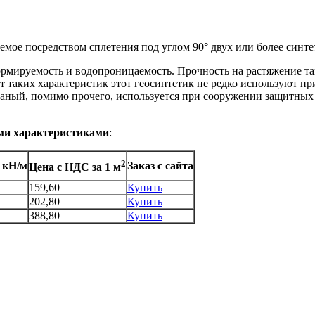
аемое посредством сплетения под углом 90° двух или более синт
формируемость и водопроницаемость. Прочность на растяжение т
ет таких характеристик этот геосинтетик не редко используют 
каный, помимо прочего, используется при сооружении защитных
ими характеристиками
:
2
 кН/м
Заказ с сайта
Цена с НДС за 1 м
159,60
Купить
202,80
Купить
388,80
Купить