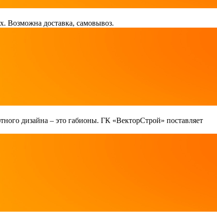
х. Возможна доставка, самовывоз.
тного дизайна – это габионы. ГК «ВекторСтрой» поставляет