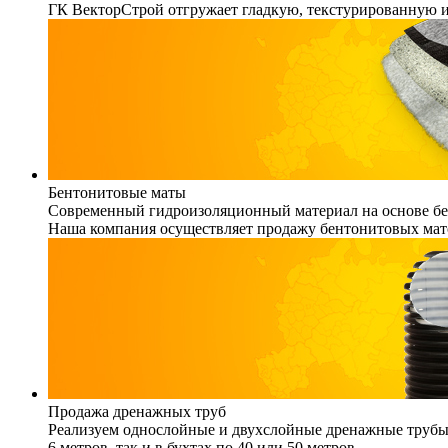
ГК ВекторСтрой отгружает гладкую, текстурированную 
Бентонитовые маты
Современный гидроизоляционный материал на основе бен
Наша компания осуществляет продажу бентонитовых мато
Продажа дренажных труб
Реализуем однослойные и двухслойные дренажные трубы (
6 метров, так и в бухтах по 40 или 50 метров.