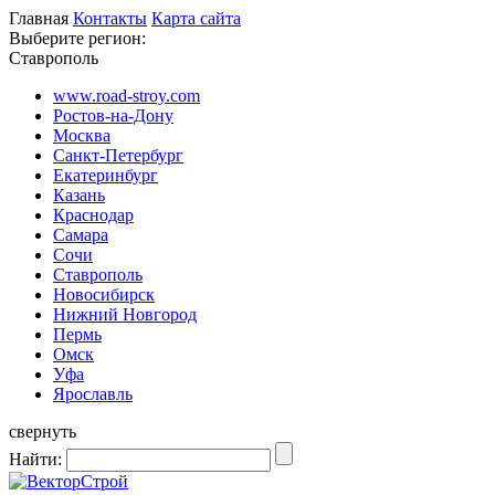
Главная
Контакты
Карта сайта
Выберите регион:
Ставрополь
www.road-stroy.com
Ростов-на-Дону
Москва
Санкт-Петербург
Екатеринбург
Казань
Краснодар
Самара
Сочи
Ставрополь
Новосибирск
Нижний Новгород
Пермь
Омск
Уфа
Ярославль
свернуть
Найти: